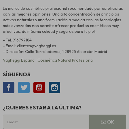
La marca de cosmética profesional recomendada por esteticistas
con las mejores opiniones. Una alta concentración de principios
activos naturales y una formulación a medida con las tecnologías
más avanzadas nos permite ofrecer productos cosméticos muy
efectivos, de máxima calidad y seguros para tu piel.
- Tel: 916797184
- Email: clientes@vagheggi.es
- Dirección: Calle Torrelodones, 1 28925 Alcorcón Madrid
Vagheggi España | Cosmética Natural Profesional
SÍGUENOS
Facebook
Twitter
YouTube
Instagram
¿QUIERES ESTAR A LA ÚLTIMA?
OK