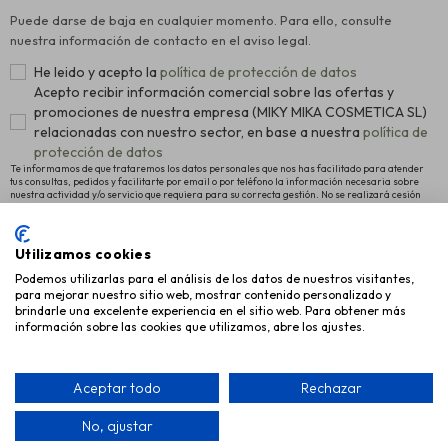
Puede darse de baja en cualquier momento. Para ello, consulte
nuestra información de contacto en el aviso legal.
He leido y acepto la
política de protección de datos
Acepto recibir información comercial sobre las ofertas y
promociones de nuestra empresa (MIKY MIKA COSMETICA SL)
relacionadas con nuestro sector, en base a nuestra
política de
protección de datos
Te informamos de que trataremos los datos personales que nos has facilitado para atender
tus consultas, pedidos y facilitarte por email o por teléfono la información necesaria sobre
nuestra actividad y/o servicio que requiera para su correcta gestión. No se realizará cesión
alguna a terceros. La legitimación para el tratamiento es el consentimiento manifestado para
proceder al registro como usuario de la Web y el interés legítimo en remitirte nuestras últimas
novedades. Para más información y conocer cómo ejercitar tus derechos de acceso,
rectificación y supresión, así como otros, pulsa
política de protección de datos
.
Utilizamos cookies
Podemos utilizarlas para el análisis de los datos de nuestros visitantes,
INFORMACIÓN
para mejorar nuestro sitio web, mostrar contenido personalizado y
brindarle una excelente experiencia en el sitio web. Para obtener más
AYUDA
información sobre las cookies que utilizamos, abre los ajustes.
EMPRESA
Aceptar todo
Rechazar
No, ajustar
Copyright © 2026 Miky Mika Cosmética, S.L.