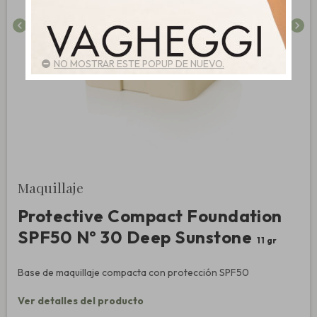
chevron_left
chevron_right
NO MOSTRAR ESTE POPUP DE NUEVO.
Maquillaje
Protective Compact Foundation
SPF50 Nº 30 Deep Sunstone
11 gr
Base de maquillaje compacta con protección SPF50
Ver detalles del producto