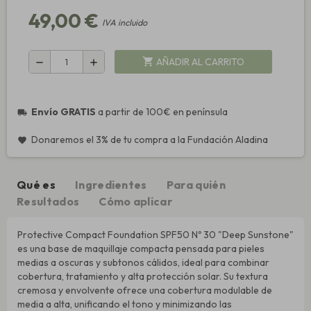
49,00 €
IVA incluido
AÑADIR AL CARRITO
shopping_cart
remove
add
Envío GRATIS
a partir de 100€ en península
local_shipping
Donaremos el 3% de tu compra a la Fundación Aladina
favorite
Qué es
Ingredientes
Para quién
Resultados
Cómo aplicar
Protective Compact Foundation SPF50 Nº 30 "Deep Sunstone"
es una base de maquillaje compacta pensada para pieles
medias a oscuras y subtonos cálidos, ideal para combinar
cobertura, tratamiento y alta protección solar. Su textura
cremosa y envolvente ofrece una cobertura modulable de
media a alta, unificando el tono y minimizando las