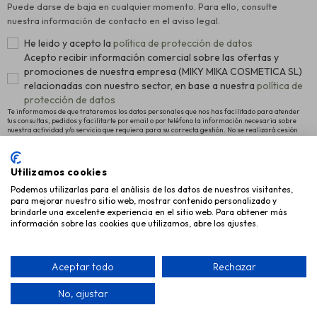
Puede darse de baja en cualquier momento. Para ello, consulte
nuestra información de contacto en el aviso legal.
He leido y acepto la
política de protección de datos
Acepto recibir información comercial sobre las ofertas y
promociones de nuestra empresa (MIKY MIKA COSMETICA SL)
relacionadas con nuestro sector, en base a nuestra
política de
protección de datos
Te informamos de que trataremos los datos personales que nos has facilitado para atender
tus consultas, pedidos y facilitarte por email o por teléfono la información necesaria sobre
nuestra actividad y/o servicio que requiera para su correcta gestión. No se realizará cesión
alguna a terceros. La legitimación para el tratamiento es el consentimiento manifestado para
proceder al registro como usuario de la Web y el interés legítimo en remitirte nuestras últimas
novedades. Para más información y conocer cómo ejercitar tus derechos de acceso,
rectificación y supresión, así como otros, pulsa
política de protección de datos
.
Utilizamos cookies
Podemos utilizarlas para el análisis de los datos de nuestros visitantes,
INFORMACIÓN
para mejorar nuestro sitio web, mostrar contenido personalizado y
brindarle una excelente experiencia en el sitio web. Para obtener más
AYUDA
información sobre las cookies que utilizamos, abre los ajustes.
EMPRESA
Aceptar todo
Rechazar
No, ajustar
Copyright © 2026 Miky Mika Cosmética, S.L.