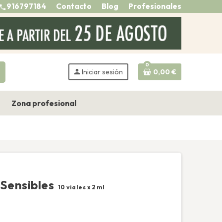
916797184
Contacto
Blog
Profesionales
call
0
h
person
Iniciar sesión
0,00 €
Zona profesional
 Sensibles
10 viales x 2 ml