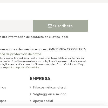
Suscríbete
stra información de contacto en el aviso legal.
y promociones de nuestra empresa (MIKY MIKA COSMETICA
ítica de protección de datos
 tus consultas, pedidos y facilitarte por email o por teléfono la información
se realizará cesión alguna a terceros. La legitimación para el tratamiento es el
és legítimo en remitirte nuestras últimas novedades. Para más información y
 pulsa
política de protección de datos
.
EMPRESA
tros
Fitocosmética natural
Vagheggi en el mundo
mpra
Apoyo social
devoluciones
Cuidamos nuestro entorno