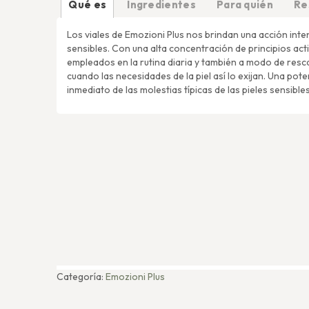
Qué es
Ingredientes
Para quién
Re
Los viales de Emozioni Plus nos brindan una acción inte
sensibles. Con una alta concentración de principios act
empleados en la rutina diaria y también a modo de res
cuando las necesidades de la piel así lo exijan. Una pot
inmediato de las molestias típicas de las pieles sensibles
Categoría:
Emozioni Plus