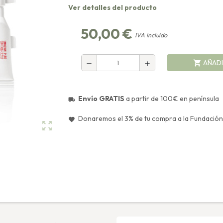
Ver detalles del producto
50,00 €
IVA incluido
AÑADI
shopping_cart
remove
add
Envío GRATIS
a partir de 100€ en península
local_shipping
Donaremos el 3% de tu compra a la Fundación
favorite
zoom_out_map