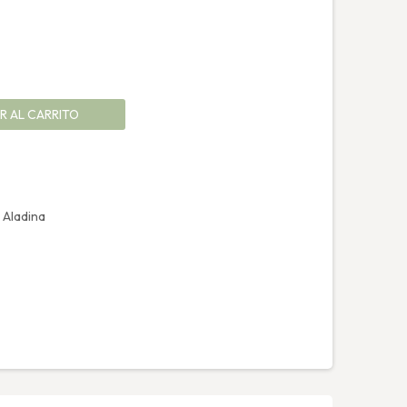
R AL CARRITO
 Aladina