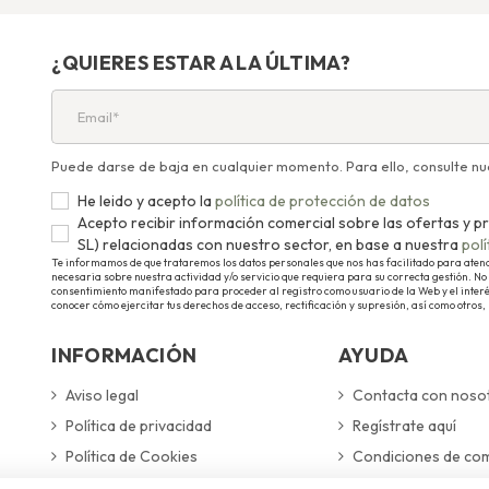
¿QUIERES ESTAR A LA ÚLTIMA?
Puede darse de baja en cualquier momento. Para ello, consulte nue
He leido y acepto la
política de protección de datos
Acepto recibir información comercial sobre las ofertas 
SL) relacionadas con nuestro sector, en base a nuestra
pol
Te informamos de que trataremos los datos personales que nos has facilitado para atender
necesaria sobre nuestra actividad y/o servicio que requiera para su correcta gestión. No 
consentimiento manifestado para proceder al registro como usuario de la Web y el inter
conocer cómo ejercitar tus derechos de acceso, rectificación y supresión, así como otros,
INFORMACIÓN
AYUDA
Aviso legal
Contacta con noso
Política de privacidad
Regístrate aquí
Política de Cookies
Condiciones de co
Gestionar preferencias de cookies
Gastos de envío y 