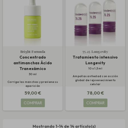
Bright Formula
75.25 Longevity
Concentrado
Tratamiento intensivo
antimanchas Ácido
Longevity
Tranexámico
10 x 1,5 ml
30 ml
Ampollas antiedad con acción
global de rejuvenecimiento
Corrige las manchas y previene su
celular
aparición
59,00 €
78,00 €
COMPRAR
COMPRAR
Mostrando 1-14 de 14 artículo(s)