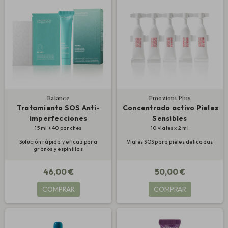
Balance
Emozioni Plus
Tratamiento SOS Anti-
Concentrado activo Pieles
imperfecciones
Sensibles
15 ml + 40 parches
10 viales x 2 ml
Solución rápida y eficaz para
Viales SOS para pieles delicadas
granos y espinillas
46,00 €
50,00 €
COMPRAR
COMPRAR