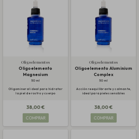
Oligoelementos
Oligoelementos
Oligoelemento
Oligoelemento Aluminium
Magnesium
Complex
50 ml
50 ml
Oligomineral ideal para hidratar
Acción reequilibrante y calmante,
la piel de rostro y cuerpo
ideal para pieles sensibles
38,00 €
38,00 €
COMPRAR
COMPRAR