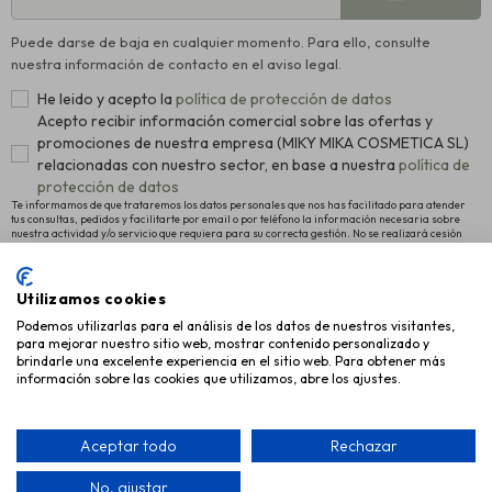
Puede darse de baja en cualquier momento. Para ello, consulte
nuestra información de contacto en el aviso legal.
He leido y acepto la
política de protección de datos
Acepto recibir información comercial sobre las ofertas y
promociones de nuestra empresa (MIKY MIKA COSMETICA SL)
relacionadas con nuestro sector, en base a nuestra
política de
protección de datos
Te informamos de que trataremos los datos personales que nos has facilitado para atender
tus consultas, pedidos y facilitarte por email o por teléfono la información necesaria sobre
nuestra actividad y/o servicio que requiera para su correcta gestión. No se realizará cesión
alguna a terceros. La legitimación para el tratamiento es el consentimiento manifestado para
proceder al registro como usuario de la Web y el interés legítimo en remitirte nuestras últimas
novedades. Para más información y conocer cómo ejercitar tus derechos de acceso,
rectificación y supresión, así como otros, pulsa
política de protección de datos
.
Utilizamos cookies
Podemos utilizarlas para el análisis de los datos de nuestros visitantes,
INFORMACIÓN
para mejorar nuestro sitio web, mostrar contenido personalizado y
brindarle una excelente experiencia en el sitio web. Para obtener más
AYUDA
información sobre las cookies que utilizamos, abre los ajustes.
EMPRESA
Aceptar todo
Rechazar
No, ajustar