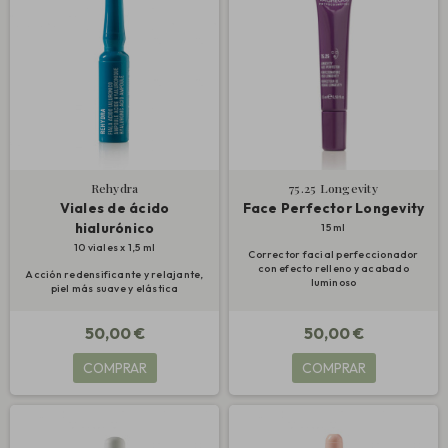
Rehydra
75.25 Longevity
Viales de ácido
Face Perfector Longevity
hialurónico
15 ml
10 viales x 1,5 ml
Corrector facial perfeccionador
con efecto relleno y acabado
Acción redensificante y relajante,
luminoso
piel más suave y elástica
50,00 €
50,00 €
COMPRAR
COMPRAR