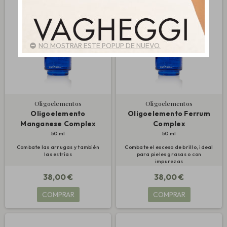
NO MOSTRAR ESTE POPUP DE NUEVO.
Oligoelementos
Oligoelementos
Oligoelemento
Oligoelemento Ferrum
Manganese Complex
Complex
50 ml
50 ml
Combate las arrugas y también
Combate el exceso de brillo, ideal
las estrías
para pieles grasas o con
impurezas
38,00 €
38,00 €
COMPRAR
COMPRAR