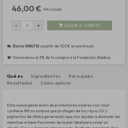
46,00 €
IVA incluido
AÑADIR AL CARRITO
shopping_cart
remove
add
Envío GRATIS
a partir de 100€ en península
local_shipping
Donaremos el 3% de tu compra a la Fundación Aladina
favorite
Qué es
Ingredientes
Para quién
Resultados
Cómo aplicar
Esta nueva generación de protectores solares con color
contiene filtros solares que protegen de los rayos UV y
pigmentos de última generación que nos ayudan a disimular las
manchas e imperfecciones de la piel. Ideal para crear un
efecto Glow o iluminar el bronceado. Perfecto para todo tipo