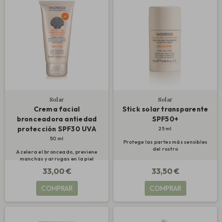
Solar
Solar
Crema facial
Stick solar transparente
bronceadora antiedad
SPF50+
protección SPF30 UVA
25 ml
50 ml
Protege las partes más sensibles
del rostro
Acelera el bronceado, previene
manchas y arrugas en la piel
33,00 €
33,50 €
COMPRAR
COMPRAR