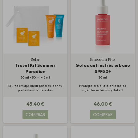
Solar
Emozioni Plus
Travel Kit Summer
Gotas anti estrés urbano
Paradise
SPF50+
50 ml + 50 ml + 6 ml
30 ml
El kit de viaje ideal para cuidar tu
Protege la piel a diario de los
piel estés donde estés
agentes externos y del sol
45,40 €
46,00 €
COMPRAR
COMPRAR