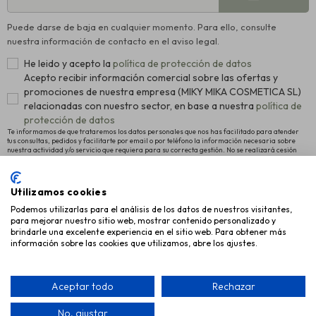
Puede darse de baja en cualquier momento. Para ello, consulte
nuestra información de contacto en el aviso legal.
He leido y acepto la
política de protección de datos
Acepto recibir información comercial sobre las ofertas y
promociones de nuestra empresa (MIKY MIKA COSMETICA SL)
relacionadas con nuestro sector, en base a nuestra
política de
protección de datos
Te informamos de que trataremos los datos personales que nos has facilitado para atender
tus consultas, pedidos y facilitarte por email o por teléfono la información necesaria sobre
nuestra actividad y/o servicio que requiera para su correcta gestión. No se realizará cesión
alguna a terceros. La legitimación para el tratamiento es el consentimiento manifestado para
proceder al registro como usuario de la Web y el interés legítimo en remitirte nuestras últimas
novedades. Para más información y conocer cómo ejercitar tus derechos de acceso,
rectificación y supresión, así como otros, pulsa
política de protección de datos
.
Utilizamos cookies
Podemos utilizarlas para el análisis de los datos de nuestros visitantes,
INFORMACIÓN
para mejorar nuestro sitio web, mostrar contenido personalizado y
brindarle una excelente experiencia en el sitio web. Para obtener más
AYUDA
información sobre las cookies que utilizamos, abre los ajustes.
EMPRESA
Aceptar todo
Rechazar
No, ajustar