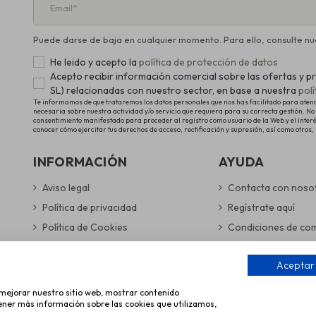
Puede darse de baja en cualquier momento. Para ello, consulte nue
He leido y acepto la
política de protección de datos
Acepto recibir información comercial sobre las ofertas 
SL) relacionadas con nuestro sector, en base a nuestra
pol
Te informamos de que trataremos los datos personales que nos has facilitado para atender
necesaria sobre nuestra actividad y/o servicio que requiera para su correcta gestión. No 
consentimiento manifestado para proceder al registro como usuario de la Web y el inter
conocer cómo ejercitar tus derechos de acceso, rectificación y supresión, así como otros,
INFORMACIÓN
AYUDA
Aviso legal
Contacta con noso
Política de privacidad
Regístrate aquí
Política de Cookies
Condiciones de co
Gestionar preferencias de cookies
Gastos de envío y 
Aceptar
Formas de pago se
a mejorar nuestro sitio web, mostrar contenido
tener más información sobre las cookies que utilizamos,