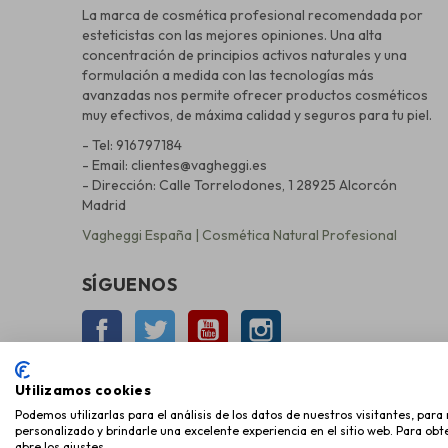
La marca de cosmética profesional recomendada por
esteticistas con las mejores opiniones. Una alta
concentración de principios activos naturales y una
formulación a medida con las tecnologías más
avanzadas nos permite ofrecer productos cosméticos
muy efectivos, de máxima calidad y seguros para tu piel.
- Tel: 916797184
- Email: clientes@vagheggi.es
- Dirección: Calle Torrelodones, 1 28925 Alcorcón
Madrid
Vagheggi España | Cosmética Natural Profesional
SÍGUENOS
Facebook
Twitter
YouTube
Instagram
Utilizamos cookies
Podemos utilizarlas para el análisis de los datos de nuestros visitantes, par
personalizado y brindarle una excelente experiencia en el sitio web. Para ob
Copyright © 2026 Miky Mika Cosmética, S.L.
abre los ajustes.