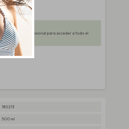
al?
 y unirte como profesional para acceder a todo el
180213
500 ml