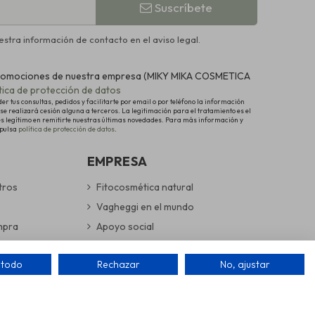
Suscríbete
stra información de contacto en el aviso legal.
y promociones de nuestra empresa (MIKY MIKA COSMETICA
ítica de protección de datos
 tus consultas, pedidos y facilitarte por email o por teléfono la información
se realizará cesión alguna a terceros. La legitimación para el tratamiento es el
és legítimo en remitirte nuestras últimas novedades. Para más información y
 pulsa
política de protección de datos
.
EMPRESA
tros
Fitocosmética natural
Vagheggi en el mundo
mpra
Apoyo social
devoluciones
Cuidamos nuestro entorno
 todo
Rechazar
No, ajustar
guras