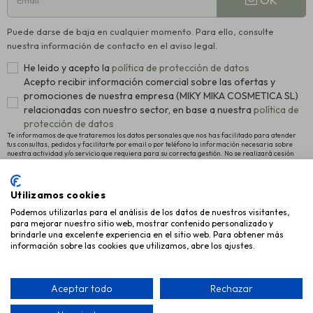
Puede darse de baja en cualquier momento. Para ello, consulte
nuestra información de contacto en el aviso legal.
He leido y acepto la
política de protección de datos
Acepto recibir información comercial sobre las ofertas y
promociones de nuestra empresa (MIKY MIKA COSMETICA SL)
relacionadas con nuestro sector, en base a nuestra
política de
protección de datos
Te informamos de que trataremos los datos personales que nos has facilitado para atender
tus consultas, pedidos y facilitarte por email o por teléfono la información necesaria sobre
nuestra actividad y/o servicio que requiera para su correcta gestión. No se realizará cesión
alguna a terceros. La legitimación para el tratamiento es el consentimiento manifestado para
proceder al registro como usuario de la Web y el interés legítimo en remitirte nuestras últimas
novedades. Para más información y conocer cómo ejercitar tus derechos de acceso,
rectificación y supresión, así como otros, pulsa
política de protección de datos
.
Utilizamos cookies
Podemos utilizarlas para el análisis de los datos de nuestros visitantes,
INFORMACIÓN
para mejorar nuestro sitio web, mostrar contenido personalizado y
brindarle una excelente experiencia en el sitio web. Para obtener más
AYUDA
información sobre las cookies que utilizamos, abre los ajustes.
EMPRESA
Aceptar todo
Rechazar