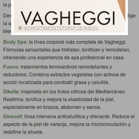
la piel.
Descubre las líneas más emblemáticas de
Vagheggi
y elige
la que mejor se adapta a tus objetivos de belleza y
NO MOSTRAR ESTE POPUP DE NUEVO.
bienestar:
Body Spa
: la línea corporal más completa de Vagheggi.
Fórmulas sensoriales que hidratan, tonifican y remodelan,
ofreciendo una experiencia de spa profesional en casa.
Fuoco
: tratamientos termoactivos remodelantes y
reductores. Combina extractos vegetales con activos de
acción localizada para combatir grasa y celulitis.
Sikelia
: inspirada en los frutos cítricos del Mediterráneo.
Reafirma, tonifica y mejora la elasticidad de la piel,
especialmente en brazos, abdomen y senos.
Sinecell
: línea intensiva anticelulítica y drenante. Reduce el
aspecto de la piel de naranja, mejora la microcirculación y
redefine la silueta.