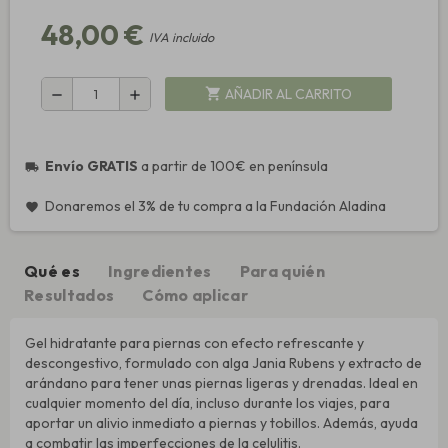
48,00 €
IVA incluido
AÑADIR AL CARRITO
shopping_cart
remove
add
Envío GRATIS
a partir de 100€ en península
local_shipping
Donaremos el 3% de tu compra a la Fundación Aladina
favorite
Qué es
Ingredientes
Para quién
Resultados
Cómo aplicar
Gel hidratante para piernas con efecto refrescante y
descongestivo, formulado con alga Jania Rubens y extracto de
arándano para tener unas piernas ligeras y drenadas. Ideal en
cualquier momento del día, incluso durante los viajes, para
aportar un alivio inmediato a piernas y tobillos. Además, ayuda
a combatir las imperfecciones de la celulitis.