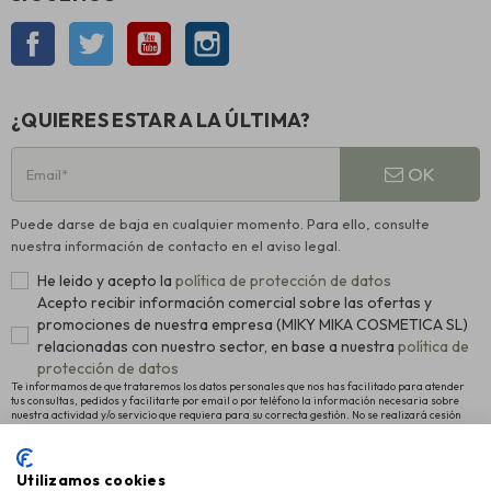
Facebook
Twitter
YouTube
Instagram
¿QUIERES ESTAR A LA ÚLTIMA?
OK
Puede darse de baja en cualquier momento. Para ello, consulte
nuestra información de contacto en el aviso legal.
He leido y acepto la
política de protección de datos
Acepto recibir información comercial sobre las ofertas y
promociones de nuestra empresa (MIKY MIKA COSMETICA SL)
relacionadas con nuestro sector, en base a nuestra
política de
protección de datos
Te informamos de que trataremos los datos personales que nos has facilitado para atender
tus consultas, pedidos y facilitarte por email o por teléfono la información necesaria sobre
nuestra actividad y/o servicio que requiera para su correcta gestión. No se realizará cesión
alguna a terceros. La legitimación para el tratamiento es el consentimiento manifestado para
proceder al registro como usuario de la Web y el interés legítimo en remitirte nuestras últimas
novedades. Para más información y conocer cómo ejercitar tus derechos de acceso,
rectificación y supresión, así como otros, pulsa
política de protección de datos
.
Utilizamos cookies