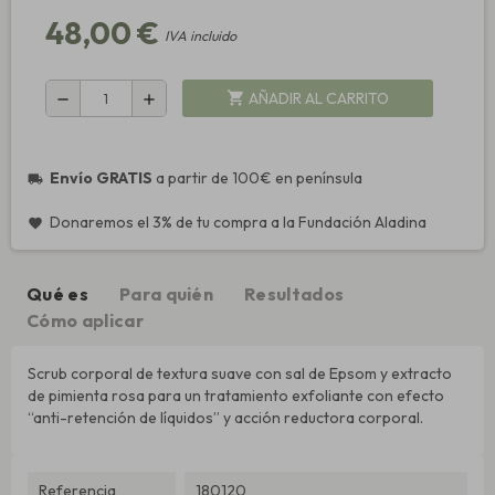
48,00 €
IVA incluido
AÑADIR AL CARRITO
shopping_cart
remove
add
Envío GRATIS
a partir de 100€ en península
local_shipping
Donaremos el 3% de tu compra a la Fundación Aladina
favorite
Qué es
Para quién
Resultados
Cómo aplicar
Scrub corporal de textura suave con sal de Epsom y extracto
de pimienta rosa para un tratamiento exfoliante con efecto
“anti-retención de líquidos” y acción reductora corporal.
Referencia
180120