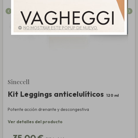
chevron_left
chevron_right
NO MOSTRAR ESTE POPUP DE NUEVO.
Sinecell
Kit Leggings anticelulíticos
120 ml
Potente acción drenante y descongestiva
Ver detalles del producto
35,00 €