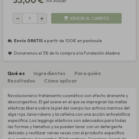
IVA incluido
AÑADIR AL CARRITO
shopping_cart
remove
add
Envío GRATIS
a partir de 100€ en península
local_shipping
Donaremos el 3% de tu compra a la Fundación Aladina
favorite
Qué es
Ingredientes
Para quién
Resultados
Cómo aplicar
Revolucionario tratamiento cosmético con efecto drenante y
descongestivo. El gel suave en el que se impregnan las mallas
elásticas libera sobre la piel del cuerpo los activos marinos del
alga roja Jania rubens y la cafeína con una acción anticelulítica
específica. Los leggings elásticos son adecuados para todas
las formas y tamaños y se pueden lavar con un detergente
delicado y reutilizar varias veces con el producto específico
que contiene el recambio. El kit contiene: 1 leggings, 1 pack de