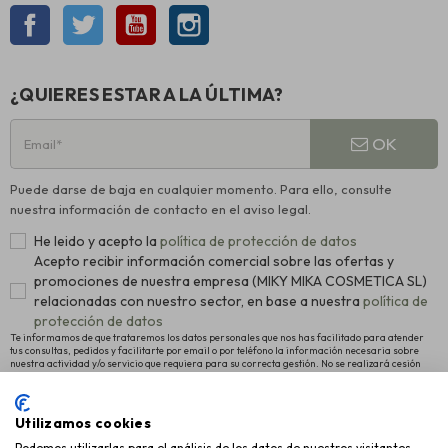
Facebook
Twitter
YouTube
Instagram
¿QUIERES ESTAR A LA ÚLTIMA?
OK
Puede darse de baja en cualquier momento. Para ello, consulte
nuestra información de contacto en el aviso legal.
He leido y acepto la
política de protección de datos
Acepto recibir información comercial sobre las ofertas y
promociones de nuestra empresa (MIKY MIKA COSMETICA SL)
relacionadas con nuestro sector, en base a nuestra
política de
protección de datos
Te informamos de que trataremos los datos personales que nos has facilitado para atender
tus consultas, pedidos y facilitarte por email o por teléfono la información necesaria sobre
nuestra actividad y/o servicio que requiera para su correcta gestión. No se realizará cesión
alguna a terceros. La legitimación para el tratamiento es el consentimiento manifestado para
proceder al registro como usuario de la Web y el interés legítimo en remitirte nuestras últimas
novedades. Para más información y conocer cómo ejercitar tus derechos de acceso,
rectificación y supresión, así como otros, pulsa
política de protección de datos
.
Utilizamos cookies
Podemos utilizarlas para el análisis de los datos de nuestros visitantes,