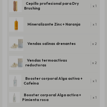
Cepillo profesional para Dry
x
1
Brushing
Mineralizante Zinc + Naranja
x
1
Vendas salinas drenantes
x
2
Vendas termoactivas
x
2
reductoras
Booster corporal Alga activa +
x
1
Cafeína
Booster corporal Alga activa +
x
1
Pimienta rosa