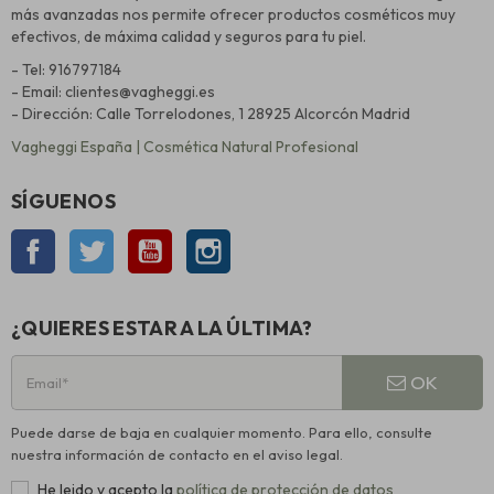
más avanzadas nos permite ofrecer productos cosméticos muy
efectivos, de máxima calidad y seguros para tu piel.
- Tel: 916797184
- Email: clientes@vagheggi.es
- Dirección: Calle Torrelodones, 1 28925 Alcorcón Madrid
Vagheggi España | Cosmética Natural Profesional
SÍGUENOS
Facebook
Twitter
YouTube
Instagram
¿QUIERES ESTAR A LA ÚLTIMA?
OK
Puede darse de baja en cualquier momento. Para ello, consulte
nuestra información de contacto en el aviso legal.
He leido y acepto la
política de protección de datos