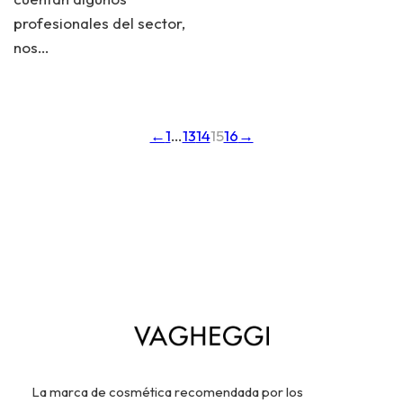
profesionales del sector,
nos…
←
1
…
13
14
15
16
→
La marca de cosmética recomendada por los