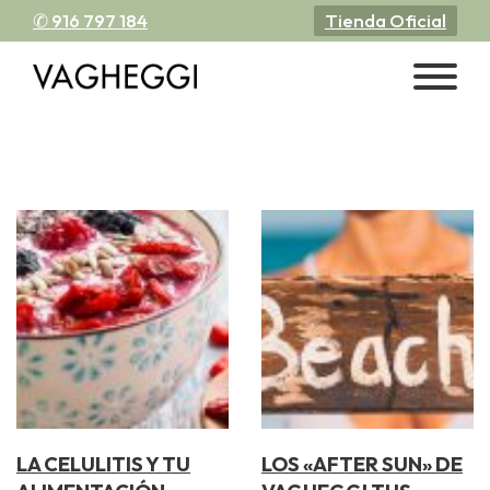
✆ 916 797 184
Tienda Oficial
LA CELULITIS Y TU
LOS «AFTER SUN» DE