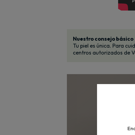
Nuestro consejo básico
Tu piel es única. Para cu
centros autorizados de
D
profe
Enc