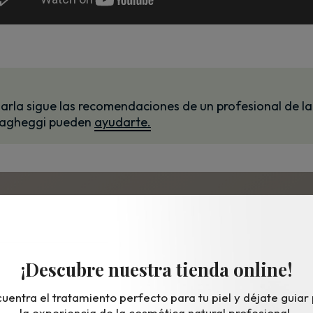
idarla sigue las recomendaciones de un profesional de la
 Vagheggi pueden
ayudarte.
escubre la eficacia de los tratamient
sionales de Vagheggi y ofrece a tus cl
una experiencia superior.
¡Descubre nuestra tienda online!
uentra el tratamiento perfecto para tu piel y déjate guiar
→
Fórmulas exclusivas basadas en fitocosmética
la experiencia de la cosmética natural profesional.