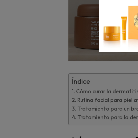
Índice
Cómo curar la dermatitis
Rutina facial para piel 
Tratamiento para un bro
Tratamiento para la der