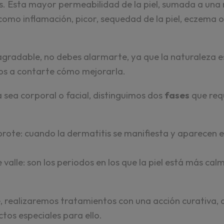
. Esta mayor permeabilidad de la piel, sumada a una
mo inflamación, picor, sequedad de la piel, eczema o i
radable, no debes alarmarte, ya que la naturaleza es
mos a contarte cómo mejorarla.
a sea corporal o facial, distinguimos dos
fases
que req
brote: cuando la dermatitis se manifiesta y aparecen 
e valle: son los periodos en los que la piel está más ca
e, realizaremos tratamientos con una acción curativa, 
tos especiales para ello.