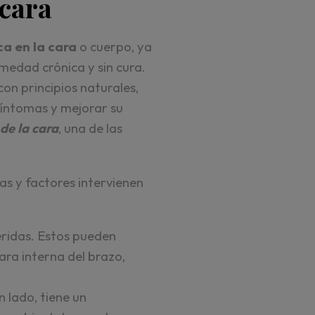
 cara
ca en la cara
o cuerpo, ya
medad crónica y sin cura.
on principios naturales,
síntomas y mejorar su
de la cara
, una de las
s y factores intervienen
heridas. Estos pueden
ra interna del brazo,
 lado, tiene un