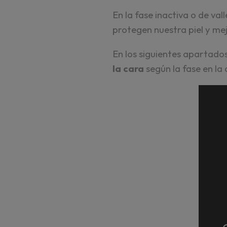
En la fase inactiva o de va
protegen nuestra piel y me
En los siguientes apartado
la cara
según la fase en la