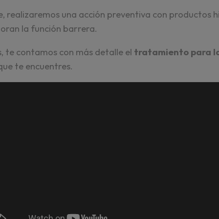
lle, realizaremos una acción preventiva con productos h
joran la función barrera.
s, te contamos con más detalle el
tratamiento para l
 que te encuentres.