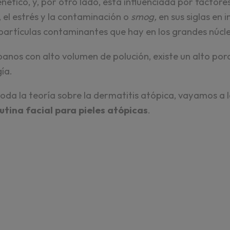
ético, y, por otro lado, está influenciada por factore
 el estrés y la contaminación o
smog,
en sus siglas en
as partículas contaminantes que hay en los grandes núc
banos con alto volumen de polución, existe un alto po
gía.
oda la teoría sobre la dermatitis atópica, vayamos a l
utina facial para pieles atópicas
.