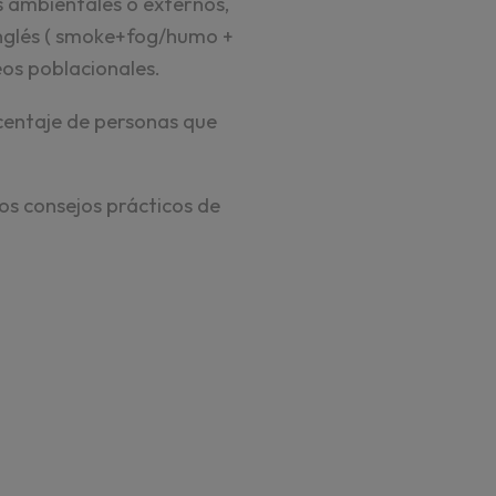
s ambientales o externos,
 inglés ( smoke+fog/humo +
leos poblacionales.
rcentaje de personas que
os consejos prácticos de