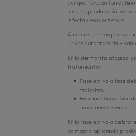
aunque no sean tan dañinos
inmune, produce síntomas co
infectan esos eczemas.
Aunque suene un poco desag
únicos para tratarla y va
En la dermatitis atópica, y
tratamiento:
Fase activa o fase de 
molestos.
Fase inactiva o fase d
reacciones severas.
En la fase activa o de brot
calmante, aplicando produc