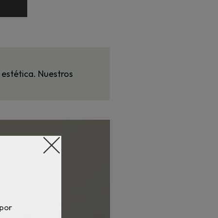
 estética. Nuestros
os
ientes
 por