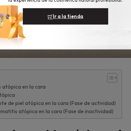
→
Resultados visibles y de alto rendimiento
Ir a la tienda
Descarga el
Solicita una demo
catálogo
 atópica en la cara
atópica
te de piel atópica en la cara (Fase de actividad)
matitis atópica en la cara (Fase de inactividad)