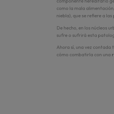
componente hereditario gen
como la mala alimentación,
niebla), que se refiere a l
De hecho, en los núcleos ur
sufre o sufrirá esta patolo
Ahora sí, una vez contada t
cómo combatirla con una
r