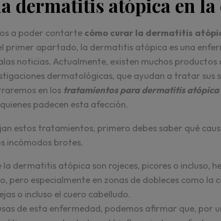
a dermatitis atópica en la
os a poder contarte
cómo curar la dermatitis atópi
l primer apartado, la dermatitis atópica es una enfer
las noticias. Actualmente, existen muchos productos c
tigaciones dermatológicas, que ayudan a tratar sus 
traremos en los
tratamientos para dermatitis atópica 
quienes padecen esta afección.
an estos tratamientos, primero debes saber qué causa
os incómodos brotes.
 la dermatitis atópica son rojeces, picores o incluso, 
o, pero especialmente en zonas de dobleces como la ca
rejas o incluso el cuero cabelludo.
ausas de esta enfermedad, podemos afirmar que, por un