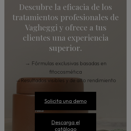
Descubre la eficacia de los
tratamientos profesionales de
Vagheggi y ofrece a tus
clientes una experiencia
superior.
→
Fórmulas exclusivas basadas en
fitocosmética
→
Resultados visibles y de alto rendimiento
Solicita una demo
Descarga el
catálogo