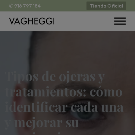
✆ 916 797 184
Tienda Oficial
Tipos de ojeras y
tratamientos: cómo
identificar cada una
y mejorar su