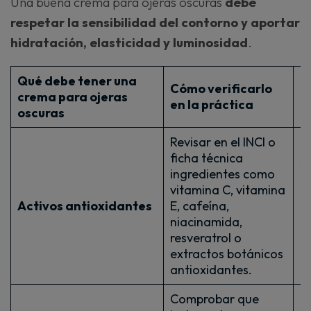
Una buena crema para ojeras oscuras
debe
respetar la sensibilidad del contorno y aportar
hidratación, elasticidad y luminosidad
.
Qué debe tener una
Cómo verificarlo
B
crema para ojeras
en la práctica
p
oscuras
Revisar en el INCI o
ficha técnica
A
ingredientes como
c
vitamina C, vitamina
e
Activos antioxidantes
E, cafeína,
o
niacinamida,
m
resveratrol o
l
extractos botánicos
d
antioxidantes.
Comprobar que