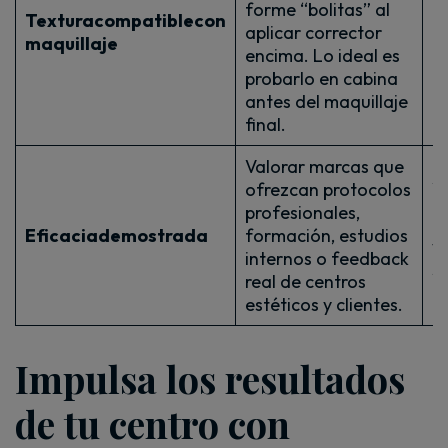
forme “bolitas” al
ru
Textura
compatible
con
aplicar corrector
m
maquillaje
encima. Lo ideal es
a
probarlo en cabina
m
antes del maquillaje
final.
Valorar marcas que
A
ofrezcan protocolos
c
profesionales,
e
Eficacia
demostrada
formación, estudios
y 
internos o feedback
s
real de centros
de
estéticos y clientes.
Impulsa los resultados
de tu centro con