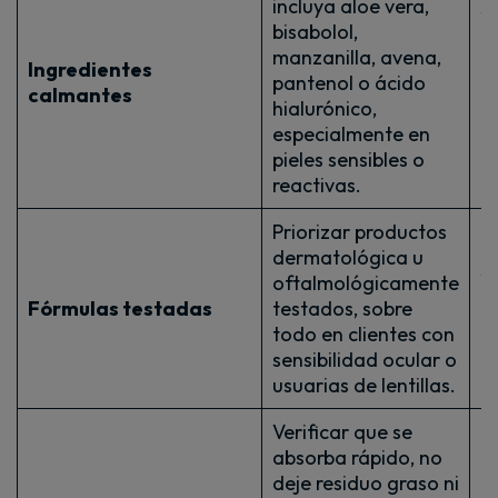
incluya aloe vera,
A
bisabolol,
c
manzanilla, avena,
h
Ingredientes
pantenol o ácido
a
calmantes
hialurónico,
r
especialmente en
ir
pieles sensibles o
ti
reactivas.
Priorizar productos
M
dermatológica u
s
oftalmológicamente
c
Fórmulas testadas
testados, sobre
co
todo en clientes con
c
sensibilidad ocular o
oj
usuarias de lentillas.
Verificar que se
absorba rápido, no
deje residuo graso ni
Fa