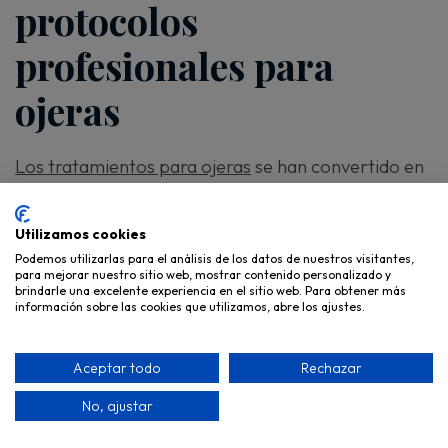
protocolos
profesionales para
ojeras
Los tratamientos para ojeras
se han convertido en
una oportunidad para muchos centros de estética
que
buscan aumentar el ticket medio y la
Utilizamos cookies
fidelización
mediante protocolos eficaces y
Podemos utilizarlas para el análisis de los datos de nuestros visitantes,
para mejorar nuestro sitio web, mostrar contenido personalizado y
personalizados.
brindarle una excelente experiencia en el sitio web. Para obtener más
información sobre las cookies que utilizamos, abre los ajustes.
Vagheggi
combina fitocosmética avanzada,
activos naturales eficaces y
formación
Aceptar todo
Rechazar
continua
para ayudar a los profesionales a crear
No, ajustar
experiencias de cuidado completas y rentables.