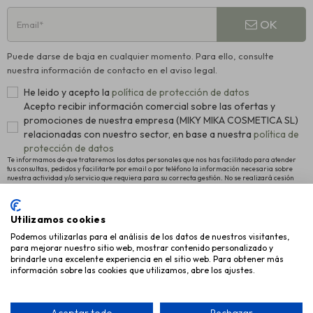
OK
Puede darse de baja en cualquier momento. Para ello, consulte
nuestra información de contacto en el aviso legal.
He leido y acepto la
política de protección de datos
Acepto recibir información comercial sobre las ofertas y
promociones de nuestra empresa (MIKY MIKA COSMETICA SL)
relacionadas con nuestro sector, en base a nuestra
política de
protección de datos
Te informamos de que trataremos los datos personales que nos has facilitado para atender
tus consultas, pedidos y facilitarte por email o por teléfono la información necesaria sobre
nuestra actividad y/o servicio que requiera para su correcta gestión. No se realizará cesión
alguna a terceros. La legitimación para el tratamiento es el consentimiento manifestado para
proceder al registro como usuario de la Web y el interés legítimo en remitirte nuestras últimas
novedades. Para más información y conocer cómo ejercitar tus derechos de acceso,
rectificación y supresión, así como otros, pulsa
política de protección de datos
.
Utilizamos cookies
Podemos utilizarlas para el análisis de los datos de nuestros visitantes,
INFORMACIÓN
para mejorar nuestro sitio web, mostrar contenido personalizado y
brindarle una excelente experiencia en el sitio web. Para obtener más
AYUDA
información sobre las cookies que utilizamos, abre los ajustes.
EMPRESA