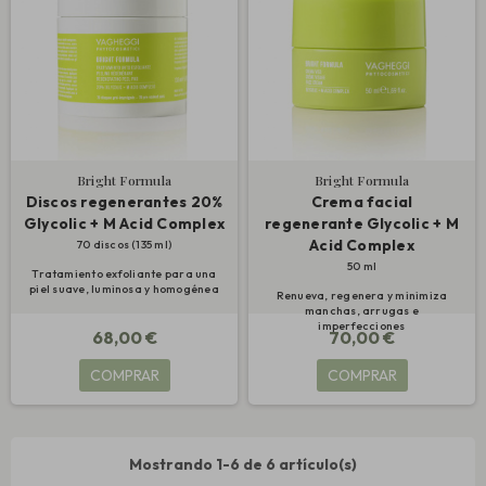
Bright Formula
Bright Formula
Discos regenerantes 20%
Crema facial
Glycolic + M Acid Complex
regenerante Glycolic + M
Acid Complex
70 discos (135 ml)
50 ml
Tratamiento exfoliante para una
piel suave, luminosa y homogénea
Renueva, regenera y minimiza
manchas, arrugas e
imperfecciones
68,00 €
70,00 €
COMPRAR
COMPRAR
Mostrando 1-6 de 6 artículo(s)