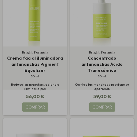
Bright Formula
Bright Formula
Crema facial iluminadora
Concentrado
antimanchas Pigment
antimanchas Ácido
Equalizer
Tranexámico
50 ml
30 ml
Reduce las manchas, aclara e
Corrige las manchas y previene su
ilumina la piel
aparición
56,00 €
59,00 €
COMPRAR
COMPRAR