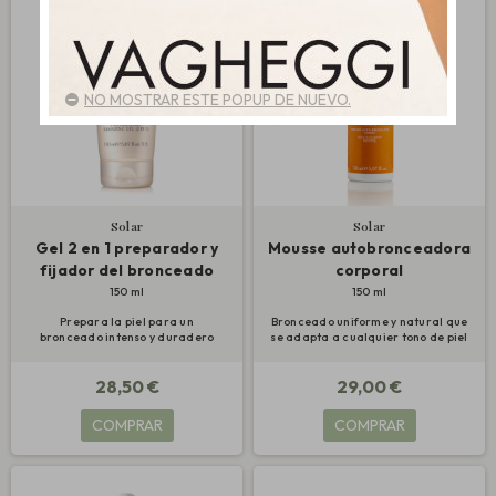
NO MOSTRAR ESTE POPUP DE NUEVO.
Solar
Solar
Gel 2 en 1 preparador y
Mousse autobronceadora
fijador del bronceado
corporal
150 ml
150 ml
Prepara la piel para un
Bronceado uniforme y natural que
bronceado intenso y duradero
se adapta a cualquier tono de piel
28,50 €
29,00 €
COMPRAR
COMPRAR