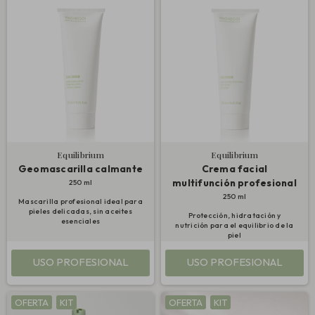
Equilibrium
Equilibrium
Geomascarilla calmante
Crema facial
multifunción profesional
250 ml
250 ml
Mascarilla profesional ideal para
pieles delicadas, sin aceites
Protección, hidratación y
esenciales
nutrición para el equilibrio de la
piel
USO PROFESIONAL
USO PROFESIONAL
OFERTA
KIT
OFERTA
KIT