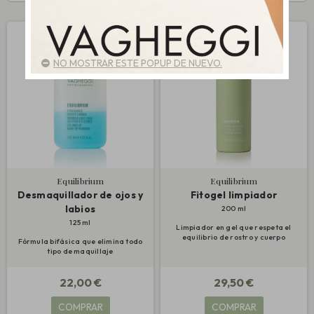
NO MOSTRAR ESTE POPUP DE NUEVO.
Equilibrium
Equilibrium
Desmaquillador de ojos y
Fitogel limpiador
labios
200 ml
125 ml
Limpiador en gel que respeta el
equilibrio de rostro y cuerpo
Fórmula bifásica que elimina todo
tipo de maquillaje
22,00 €
29,50 €
COMPRAR
COMPRAR