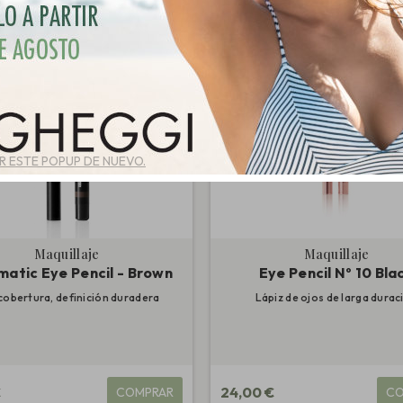
 ESTE POPUP DE NUEVO.
Maquillaje
Maquillaje
atic Eye Pencil - Brown
Eye Pencil Nº 10 Bla
 cobertura, definición duradera
Lápiz de ojos de larga durac
€
24,00 €
COMPRAR
CO