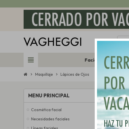
view_headline
Facial
Corporal
Maquillaje
Lápices de Ojos
chevron_right
chevron_right
LÁPI
MENU PRINCIPAL
Cosmética facial
Hay 3 pro
Necesidades faciales
Líneas faciales