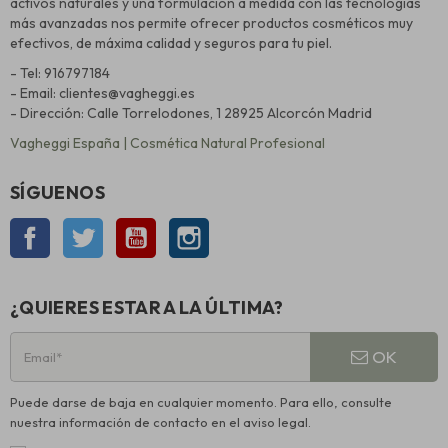
activos naturales y una formulación a medida con las tecnologías
más avanzadas nos permite ofrecer productos cosméticos muy
efectivos, de máxima calidad y seguros para tu piel.
- Tel: 916797184
- Email: clientes@vagheggi.es
- Dirección: Calle Torrelodones, 1 28925 Alcorcón Madrid
Vagheggi España | Cosmética Natural Profesional
SÍGUENOS
Facebook
Twitter
YouTube
Instagram
¿QUIERES ESTAR A LA ÚLTIMA?
OK
Puede darse de baja en cualquier momento. Para ello, consulte
nuestra información de contacto en el aviso legal.