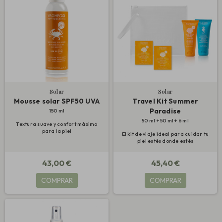
Solar
Solar
Mousse solar SPF50 UVA
Travel Kit Summer
Paradise
150 ml
50 ml + 50 ml + 6 ml
Textura suave y confort máximo
para la piel
El kit de viaje ideal para cuidar tu
piel estés donde estés
43,00 €
45,40 €
COMPRAR
COMPRAR