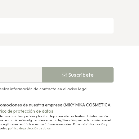
Suscríbete
stra información de contacto en el aviso legal.
y promociones de nuestra empresa (MIKY MIKA COSMETICA
ítica de protección de datos
 tus consultas, pedidos y facilitarte por email o por teléfono la información
se realizará cesión alguna a terceros. La legitimación para el tratamiento es el
és legítimo en remitirte nuestras últimas novedades. Para más información y
 pulsa
política de protección de datos
.