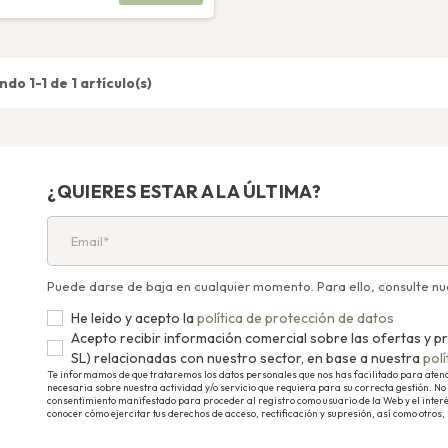
do 1-1 de 1 artículo(s)
¿QUIERES ESTAR A LA ÚLTIMA?
Puede darse de baja en cualquier momento. Para ello, consulte nue
He leido y acepto la
política de protección de datos
Acepto recibir información comercial sobre las ofertas 
SL) relacionadas con nuestro sector, en base a nuestra
pol
Te informamos de que trataremos los datos personales que nos has facilitado para atender
necesaria sobre nuestra actividad y/o servicio que requiera para su correcta gestión. No 
consentimiento manifestado para proceder al registro como usuario de la Web y el inter
conocer cómo ejercitar tus derechos de acceso, rectificación y supresión, así como otros,