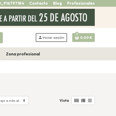
916797184
Contacto
Blog
Profesionales
call
0
h
person
Iniciar sesión
0,00 €
Zona profesional
view_comfy
view_list
view_headline
Vista
ajo a más alto