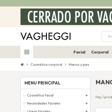
view_headline
Facial
Corporal
Cosmética corporal
Manos y pies
chevron_right
chevron_right
MANO
MENU PRINCIPAL
Cosmética facial
Hay 1 prod
Necesidades faciales
Líneas faciales