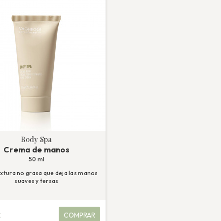
Body Spa
Crema de manos
50 ml
xtura no grasa que deja las manos
suaves y tersas
€
COMPRAR