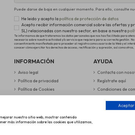
Puede darse de baja en cualquier momento. Para ello, consulte nue
He leido y acepto la
política de protección de datos
Acepto recibir información comercial sobre las ofertas 
SL) relacionadas con nuestro sector, en base a nuestra
pol
Te informamos de que trataremos los datos personales que nos has facilitado para atender
necesaria sobre nuestra actividad y/o servicio que requiera para su correcta gestión. No 
consentimiento manifestado para proceder al registro como usuario de la Web y el inter
conocer cómo ejercitar tus derechos de acceso, rectificación y supresión, así como otros,
INFORMACIÓN
AYUDA
Aviso legal
Contacta con noso
Política de privacidad
Regístrate aquí
Política de Cookies
Condiciones de co
Gestionar preferencias de cookies
Gastos de envío y 
Aceptar
Formas de pago se
a mejorar nuestro sitio web, mostrar contenido
tener más información sobre las cookies que utilizamos,