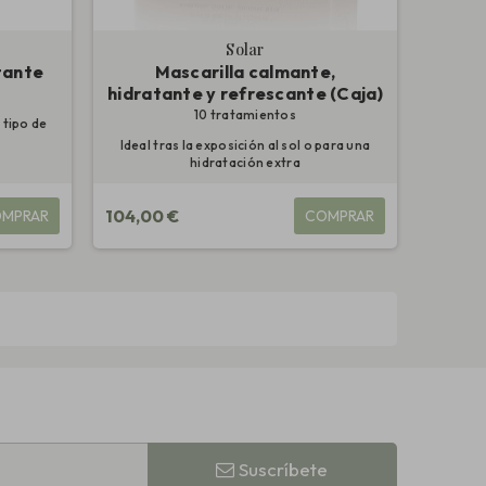
Solar
tante
Mascarilla calmante,
hidratante y refrescante (Caja)
10 tratamientos
 tipo de
Ideal tras la exposición al sol o para una
hidratación extra
104,00 €
MPRAR
COMPRAR
Suscríbete