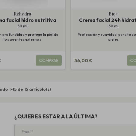
Rehydra
Bio+
a facial hidro nutritiva
Crema facial 24h hidra
50 ml
50 ml
n profundidad y protege la piel de
Protección y suavidad, para todo
los agentes externos
pieles
€
56,00 €
COMPRAR
CO
do 1-15 de 15 artículo(s)
¿QUIERES ESTAR A LA ÚLTIMA?