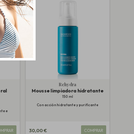
Rehydra
eral
Mousse limpiadora hidratante
150 ml
Con acción hidratante y purificante
nte e
30,00 €
MPRAR
COMPRAR