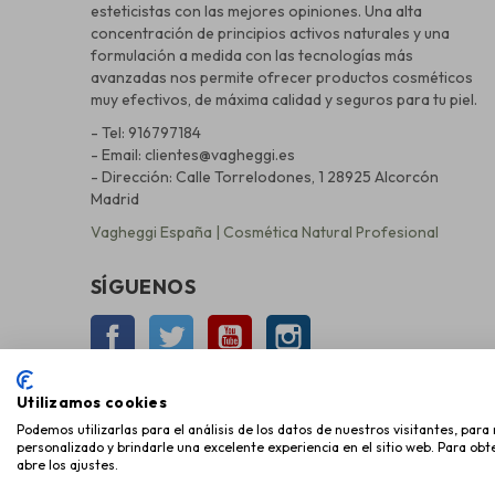
esteticistas con las mejores opiniones. Una alta
concentración de principios activos naturales y una
formulación a medida con las tecnologías más
avanzadas nos permite ofrecer productos cosméticos
muy efectivos, de máxima calidad y seguros para tu piel.
- Tel: 916797184
- Email: clientes@vagheggi.es
- Dirección: Calle Torrelodones, 1 28925 Alcorcón
Madrid
Vagheggi España | Cosmética Natural Profesional
SÍGUENOS
Facebook
Twitter
YouTube
Instagram
Utilizamos cookies
Podemos utilizarlas para el análisis de los datos de nuestros visitantes, par
personalizado y brindarle una excelente experiencia en el sitio web. Para ob
abre los ajustes.
Copyright © 2026 Miky Mika Cosmética, S.L.