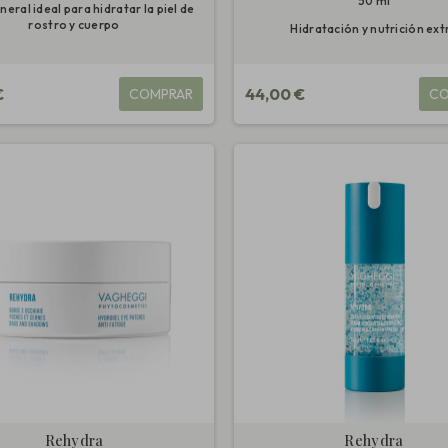
50 ml
eral ideal para hidratar la piel de
rostro y cuerpo
Hidratación y nutrición ext
€
44,00 €
COMPRAR
CO
Rehydra
Rehydra