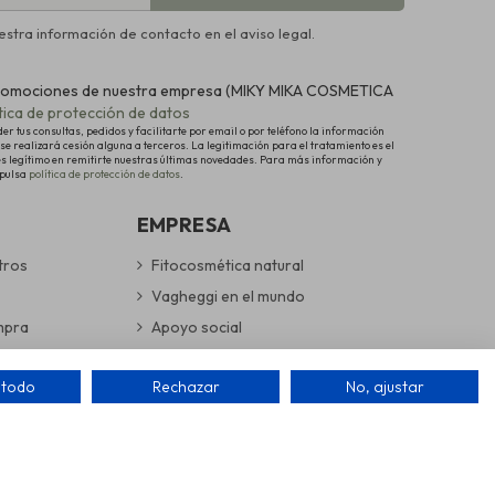
stra información de contacto en el aviso legal.
y promociones de nuestra empresa (MIKY MIKA COSMETICA
ítica de protección de datos
 tus consultas, pedidos y facilitarte por email o por teléfono la información
se realizará cesión alguna a terceros. La legitimación para el tratamiento es el
és legítimo en remitirte nuestras últimas novedades. Para más información y
 pulsa
política de protección de datos
.
EMPRESA
tros
Fitocosmética natural
Vagheggi en el mundo
mpra
Apoyo social
devoluciones
Cuidamos nuestro entorno
 todo
Rechazar
No, ajustar
guras