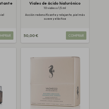
atante
Viales de ácido hialurónico
10 viales x 1,5 ml
piel
Acción redensificante y relajante, piel más
suave y elástica
50,00 €
MPRAR
COMPRAR