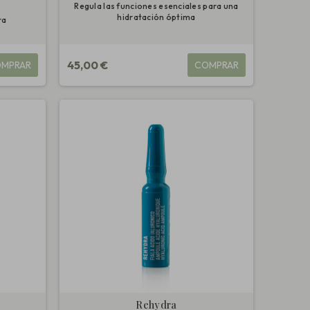
Regula las funciones esenciales para una
hidratación óptima
ra
45,00 €
MPRAR
COMPRAR
Rehydra