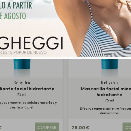
 ESTE POPUP DE NUEVO.
Rehydra
Rehydra
liante facial hidratante
Mascarilla facial min
hidratante
75 ml
75 ml
 suavemente las células muertas y
purifica la piel
Efecto regenerante, refresca
iluminador
€
28,00 €
COMPRAR
CO