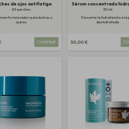
ches de ojos antifatiga
Sérum concentrado hidr
60 parches
30 ml
miento innovador para bolsas y
Devuelve la hidratación a la 
ojeras
deshidratada
€
50,00 €
COMPRAR
CO