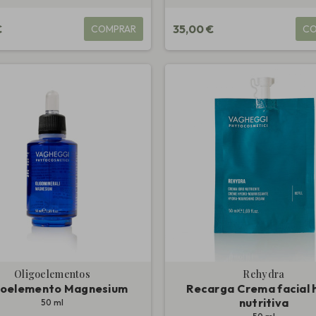
€
35,00 €
COMPRAR
CO
Oligoelementos
Rehydra
goelemento Magnesium
Recarga Crema facial 
nutritiva
50 ml