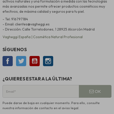
activos naturales y una formulación a medida con las tecnologías
más avanzadas nos permite ofrecer productos cosméticos muy
efectivos, de máxima calidad y seguros para tu piel.
- Tel: 916797184
- Email: clientes@vagheggi.es
- Dirección: Calle Torrelodones, 1 28925 Alcorcón Madrid
Vagheggi España | Cosmética Natural Profesional
SÍGUENOS
Facebook
Twitter
YouTube
Instagram
¿QUIERES ESTAR A LA ÚLTIMA?
OK
Puede darse de baja en cualquier momento. Para ello, consulte
nuestra información de contacto en el aviso legal.