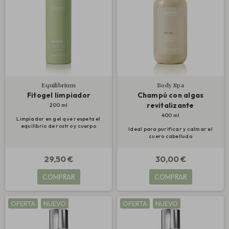
Equilibrium
Body Spa
Fitogel limpiador
Champú con algas
revitalizante
200 ml
400 ml
Limpiador en gel que respeta el
equilibrio de rostro y cuerpo
Ideal para purificar y calmar el
cuero cabelludo
29,50 €
30,00 €
COMPRAR
COMPRAR
OFERTA
NUEVO
OFERTA
NUEVO