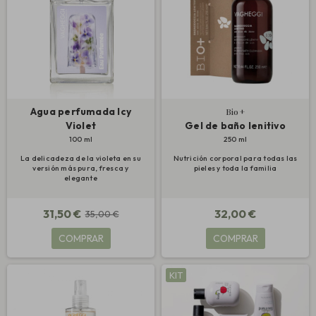
Agua perfumada Icy
Bio+
Violet
Gel de baño lenitivo
100 ml
250 ml
La delicadeza de la violeta en su
Nutrición corporal para todas las
versión más pura, fresca y
pieles y toda la familia
elegante
31,50 €
32,00 €
35,00 €
COMPRAR
COMPRAR
KIT