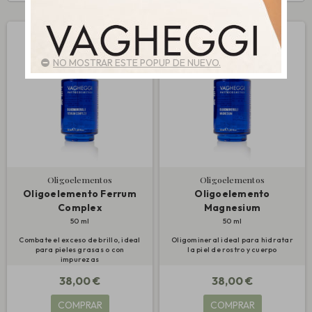
NO MOSTRAR ESTE POPUP DE NUEVO.
Oligoelementos
Oligoelementos
Oligoelemento Ferrum
Oligoelemento
Complex
Magnesium
50 ml
50 ml
Combate el exceso de brillo, ideal
Oligomineral ideal para hidratar
para pieles grasas o con
la piel de rostro y cuerpo
impurezas
38,00 €
38,00 €
COMPRAR
COMPRAR