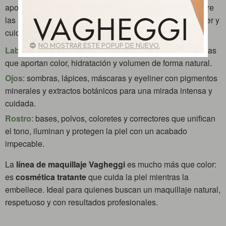
aportando luminosidad, confort y larga duración. Descubre
las líneas según la zona del rostro que quieras embellecer y
cuidar.
NO MOSTRAR ESTE POPUP DE NUEVO.
Labios
: barras, brillos y perfiladores con fórmulas nutritivas
que aportan color, hidratación y volumen de forma natural.
Ojos
: sombras, lápices, máscaras y eyeliner con pigmentos
minerales y extractos botánicos para una mirada intensa y
cuidada.
Rostro
: bases, polvos, coloretes y correctores que unifican
el tono, iluminan y protegen la piel con un acabado
impecable.
La
línea de maquillaje Vagheggi
es mucho más que color:
es
cosmética tratante
que cuida la piel mientras la
embellece. Ideal para quienes buscan un maquillaje natural,
respetuoso y con resultados profesionales.