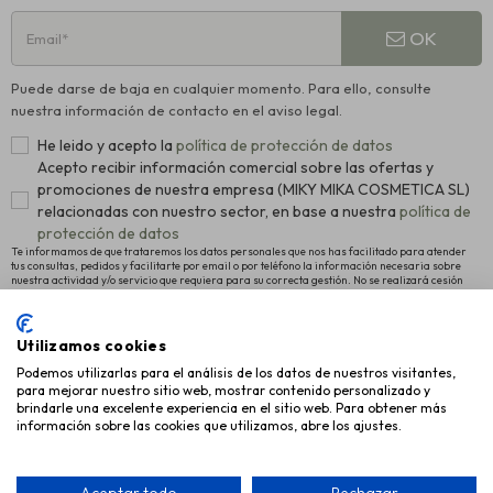
OK
Puede darse de baja en cualquier momento. Para ello, consulte
nuestra información de contacto en el aviso legal.
He leido y acepto la
política de protección de datos
Acepto recibir información comercial sobre las ofertas y
promociones de nuestra empresa (MIKY MIKA COSMETICA SL)
relacionadas con nuestro sector, en base a nuestra
política de
protección de datos
Te informamos de que trataremos los datos personales que nos has facilitado para atender
tus consultas, pedidos y facilitarte por email o por teléfono la información necesaria sobre
nuestra actividad y/o servicio que requiera para su correcta gestión. No se realizará cesión
alguna a terceros. La legitimación para el tratamiento es el consentimiento manifestado para
proceder al registro como usuario de la Web y el interés legítimo en remitirte nuestras últimas
novedades. Para más información y conocer cómo ejercitar tus derechos de acceso,
rectificación y supresión, así como otros, pulsa
política de protección de datos
.
Utilizamos cookies
Podemos utilizarlas para el análisis de los datos de nuestros visitantes,
INFORMACIÓN
para mejorar nuestro sitio web, mostrar contenido personalizado y
brindarle una excelente experiencia en el sitio web. Para obtener más
AYUDA
información sobre las cookies que utilizamos, abre los ajustes.
EMPRESA