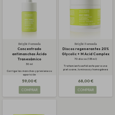
Bright Formula
Bright Formula
Concentrado
Discos regenerantes 20%
antimanchas Ácido
Glycolic + M Acid Complex
Tranexámico
70 discos (135 ml)
30 ml
Tratamiento exfoliante para una
piel suave, luminosa y homogénea
Corrige las manchas y previene su
aparición
59,00 €
68,00 €
COMPRAR
COMPRAR