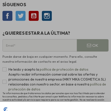
SÍGUENOS
Facebook
Twitter
YouTube
Instagram
¿QUIERES ESTAR A LA ÚLTIMA?
OK
Puede darse de baja en cualquier momento. Para ello, consulte
nuestra información de contacto en el aviso legal.
He leido y acepto la
política de protección de datos
Acepto recibir información comercial sobre las ofertas y
promociones de nuestra empresa (MIKY MIKA COSMETICA SL)
relacionadas con nuestro sector, en base a nuestra
política de
protección de datos
Te informamos de que trataremos los datos personales que nos has facilitado para atender
tus consultas, pedidos y facilitarte por email o por teléfono la información necesaria sobre
nuestra actividad y/o servicio que requiera para su correcta gestión. No se realizará cesión
alguna a terceros. La legitimación para el tratamiento es el consentimiento manifestado para
proceder al registro como usuario de la Web y el interés legítimo en remitirte nuestras últimas
novedades. Para más información y conocer cómo ejercitar tus derechos de acceso,