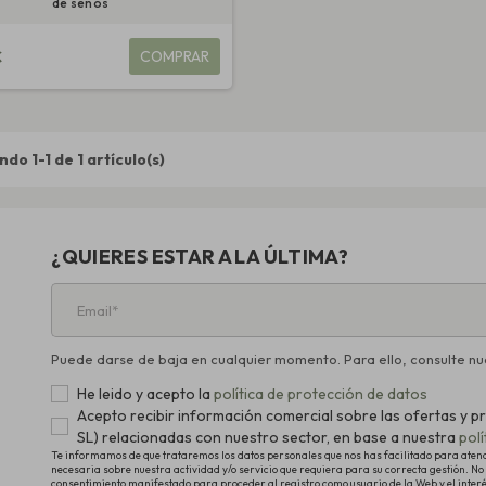
de senos
€
COMPRAR
do 1-1 de 1 artículo(s)
¿QUIERES ESTAR A LA ÚLTIMA?
Puede darse de baja en cualquier momento. Para ello, consulte nue
He leido y acepto la
política de protección de datos
Acepto recibir información comercial sobre las ofertas 
SL) relacionadas con nuestro sector, en base a nuestra
pol
Te informamos de que trataremos los datos personales que nos has facilitado para atender
necesaria sobre nuestra actividad y/o servicio que requiera para su correcta gestión. No 
consentimiento manifestado para proceder al registro como usuario de la Web y el inter