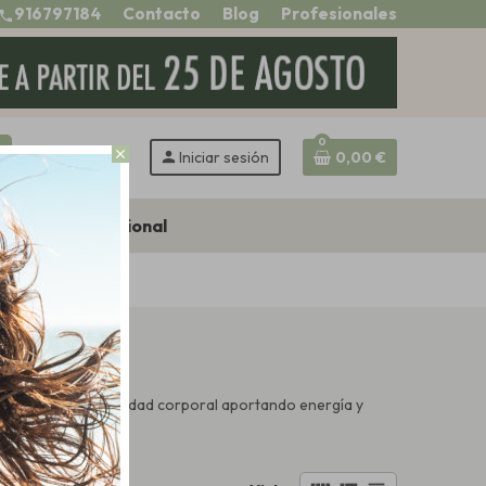
916797184
Contacto
Blog
Profesionales
call
0
h
close
person
Iniciar sesión
0,00 €
Zona profesional
la tonicidad y elasticidad corporal aportando energía y