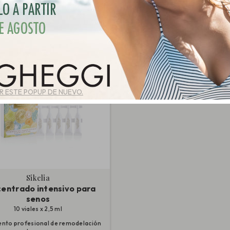
ucto.
Ordenar por:
Precio: de más b
 ESTE POPUP DE NUEVO.
Sikelia
entrado intensivo para
senos
10 viales x 2,5 ml
ento profesional de remodelación