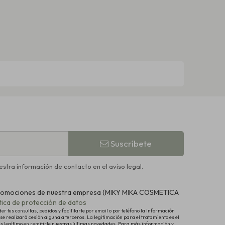
Suscríbete
stra información de contacto en el aviso legal.
y promociones de nuestra empresa (MIKY MIKA COSMETICA
ítica de protección de datos
 tus consultas, pedidos y facilitarte por email o por teléfono la información
se realizará cesión alguna a terceros. La legitimación para el tratamiento es el
és legítimo en remitirte nuestras últimas novedades. Para más información y