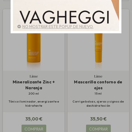
NO MOSTRAR ESTE POPUP DE NUEVO.
Lime
Lime
Mineralizante Zinc +
Mascarilla contorno de
Naranja
ojos
200 ml
15 ml
Tónico iluminador, energizante e
Corrige bolsas, ojeras y signos de
hidratante
deshidratación
35,00 €
35,50 €
COMPRAR
COMPRAR