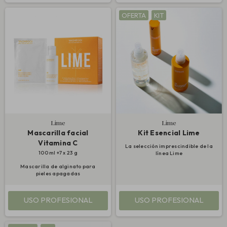
OFERTA
KIT
Lime
Lime
Mascarilla facial
Kit Esencial Lime
Vitamina C
La selección imprescindible de la
100 ml +7 x 23 g
línea Lime
Mascarilla de alginato para
pieles apagadas
USO PROFESIONAL
USO PROFESIONAL