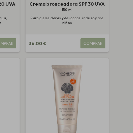
20 UVA
Crema bronceadora SPF30 UVA
150 ml
nua,
Para pieles claras y delicadas, incluso para
a
niños
36,00 €
MPRAR
COMPRAR