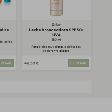
Solar
adise
Leche bronceadora SPF50+
UVA
150 ml
piel estés
Para pieles muy claras o delicadas,
resistente al agua
46,50 €
MPRAR
COMPRAR