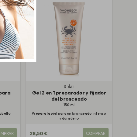
Solar
para
Gel 2 en 1 preparador y fijador
del bronceado
150 ml
cabello
Prepara la piel para un bronceado intenso
y duradero
28,50 €
MPRAR
COMPRAR