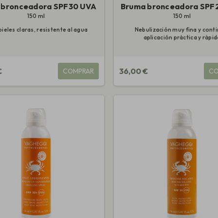
 bronceadora SPF30 UVA
Bruma bronceadora SPF
150 ml
150 ml
pieles claras, resistente al agua
Nebulización muy fina y conti
aplicación práctica y rápid
€
36,00 €
COMPRAR
CO