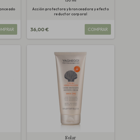
150 ml
bronceado
Acción protectora y bronceadora y efecto
reductor corporal
36,00 €
MPRAR
COMPRAR
Solar