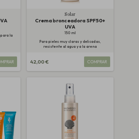
Solar
UVA
Crema bronceadora SPF50+
UVA
150 ml
para la
Para pieles muy claras y delicadas,
resistente al agua y a la arena
42,00 €
MPRAR
COMPRAR