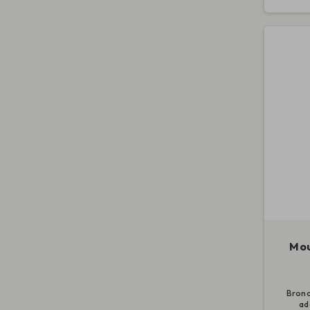
Mou
Bronc
ad