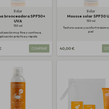
Solar
Solar
a bronceadora SPF50+
Mousse solar SPF30 
UVA
150 ml
150 ml
Textura suave y confort máximo 
piel
ulización muy fina y continua,
aplicación práctica y rápida
€
40,00 €
COMPRAR
CO