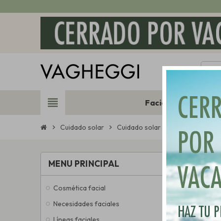
view_headline
Facial
Corporal
Cuidado solar
Cuidado solar corporal
chevron_right
chevron_right
CUID
MENU PRINCIPAL
Cosmética facial
Hay 18 pro
Necesidades faciales
Líneas faciales