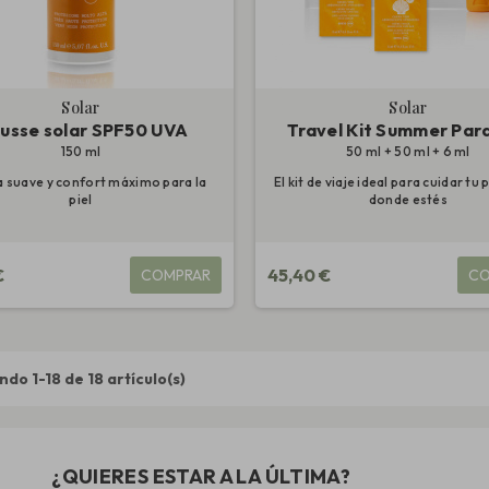
Solar
Solar
usse solar SPF50 UVA
Travel Kit Summer Par
150 ml
50 ml + 50 ml + 6 ml
a suave y confort máximo para la
El kit de viaje ideal para cuidar tu 
piel
donde estés
€
45,40 €
COMPRAR
CO
do 1-18 de 18 artículo(s)
¿QUIERES ESTAR A LA ÚLTIMA?