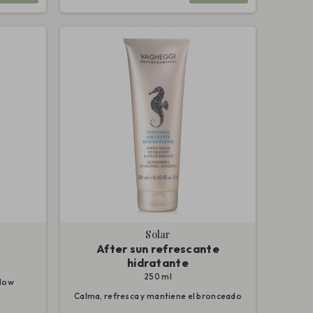
Solar
After sun refrescante
hidratante
250 ml
glow
Calma, refresca y mantiene el bronceado