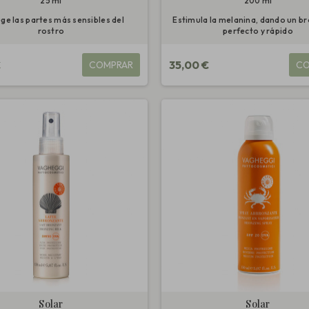
25 ml
200 ml
ge las partes más sensibles del
Estimula la melanina, dando un 
rostro
perfecto y rápido
€
35,00 €
COMPRAR
CO
Solar
Solar