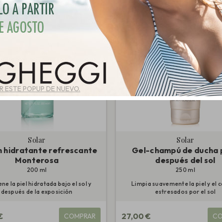
 ESTE POPUP DE NUEVO.
Solar
Solar
n hidratante refrescante
Gel-champú de ducha 
Monterosa
después del sol
200 ml
250 ml
ne la piel hidratada bajo el sol y
Limpia suavemente la piel y el 
después de la exposición
estresados por el sol
€
27,00 €
COMPRAR
CO